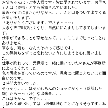
お父ちゃんは（ご本人様です）皆に愛されています。お母ち
ゃんは（奥様）とても感激されていました。
最近バイクにまたがりながら。。。ふと口をついて出てくる
言葉があります。
『ありがとうございます。神さま～～～』
大きな声で叫びたくなり、自然ににんまりしてきてしまいま
す。
仕事ができることが幸せなんて。。。ここまで思ったことは
ありません。
寒さも、雨も、なんのそのって感じです。
この気持ちをずっと忘れないようにしようと心に誓いまし
た。
仕事が終わって、元職場で一緒に働いていたMさんが事務所
によってくれました。
色々愚痴を言っているのですが、愚痴には聞こえないほど面
白いのです。
２時間大笑いでした。
そうそう。。。ほそかわちんのショックがく～（落胆した
顔）たらーっ（汗）な出来事。。。
これはあかん！ですわ。。。
しばらく思い出しては、地団駄踏むことになりそうです。私