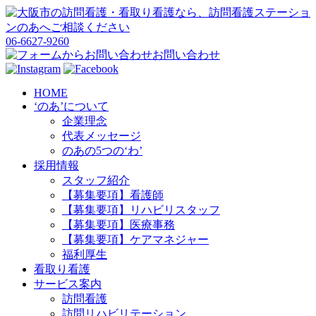
06-6627-9260
お問い合わせ
HOME
‘のあ’について
企業理念
代表メッセージ
のあの5つの‘わ’
採用情報
スタッフ紹介
【募集要項】看護師
【募集要項】リハビリスタッフ
【募集要項】医療事務
【募集要項】ケアマネジャー
福利厚生
看取り看護
サービス案内
訪問看護
訪問リハビリテーション