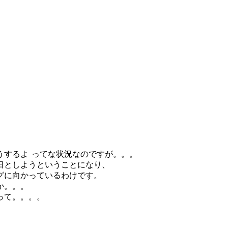
うするよ
ってな状況なのですが。。。
日としようということになり、
グに向かっているわけです。
か。。。
って。。。。