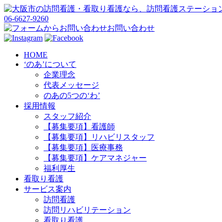
06-6627-9260
お問い合わせ
HOME
‘のあ’について
企業理念
代表メッセージ
のあの5つの‘わ’
採用情報
スタッフ紹介
【募集要項】看護師
【募集要項】リハビリスタッフ
【募集要項】医療事務
【募集要項】ケアマネジャー
福利厚生
看取り看護
サービス案内
訪問看護
訪問リハビリテーション
看取り看護