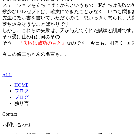
ステーションを立ち上げてからというもの、私たちは失敗の
数少ないレセプトは、確実にできたことがなく、いつも躓き
先生に指示書を書いていただくのに、思いっきり怒られ、大
落ち込みそうなことばかりです
しかし、これらの失敗は、天が与えてくれた試練と訓練です
そう受け止めれば何のその
そう
『失敗は成功のもと』
なのです。今日も、明るく
元
今日の修三ちゃんの名言も。。。
ALL
HOME
ブログ
ブログ
独り言
Contact
お問い合わせ