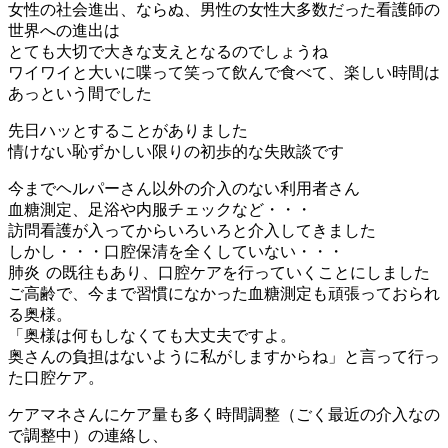
女性の社会進出、ならぬ、男性の女性大多数だった看護師の
世界への進出は
とても大切で大きな支えとなるのでしょうね
ワイワイと大いに喋って笑って飲んで食べて、楽しい時間は
あっという間でした
先日ハッとすることがありました
情けない恥ずかしい限りの初歩的な失敗談です
今までヘルパーさん以外の介入のない利用者さん
血糖測定、足浴や内服チェックなど・・・
訪問看護が入ってからいろいろと介入してきました
しかし・・・口腔保清を全くしていない・・・
肺炎
の既往もあり、口腔ケアを行っていくことにしました
ご高齢で、今まで習慣になかった血糖測定も頑張っておられ
る奥様。
「奥様は何もしなくても大丈夫ですよ。
奥さんの負担はないように私がしますからね」と言って行っ
た口腔ケア。
ケアマネさんにケア量も多く時間調整（ごく最近の介入なの
で調整中）の連絡し、