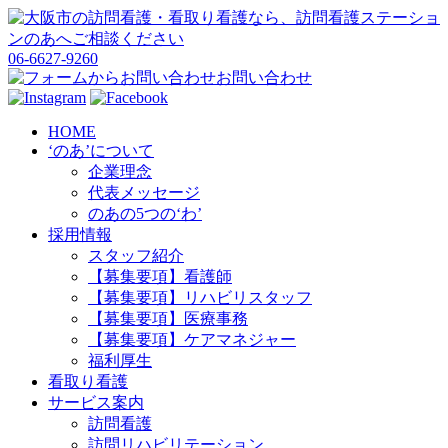
06-6627-9260
お問い合わせ
HOME
‘のあ’について
企業理念
代表メッセージ
のあの5つの‘わ’
採用情報
スタッフ紹介
【募集要項】看護師
【募集要項】リハビリスタッフ
【募集要項】医療事務
【募集要項】ケアマネジャー
福利厚生
看取り看護
サービス案内
訪問看護
訪問リハビリテーション