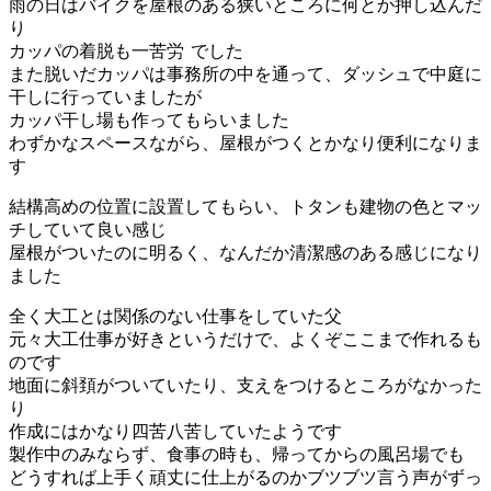
雨の日はバイクを屋根のある狭いところに何とか押し込んだ
り
カッパの着脱も一苦労
でした
また脱いだカッパは事務所の中を通って、ダッシュで中庭に
干しに行っていましたが
カッパ干し場も作ってもらいました
わずかなスペースながら、屋根がつくとかなり便利になりま
す
結構高めの位置に設置してもらい、トタンも建物の色とマッ
チしていて良い感じ
屋根がついたのに明るく、なんだか清潔感のある感じになり
ました
全く大工とは関係のない仕事をしていた父
元々大工仕事が好きというだけで、よくぞここまで作れるも
のです
地面に斜頚がついていたり、支えをつけるところがなかった
り
作成にはかなり四苦八苦していたようです
製作中のみならず、食事の時も、帰ってからの風呂場でも
どうすれば上手く頑丈に仕上がるのかブツブツ言う声がずっ