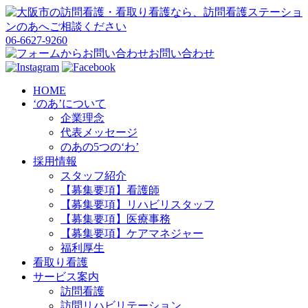
06-6627-9260
お問い合わせ
HOME
‘のあ’について
企業理念
代表メッセージ
のあの5つの‘わ’
採用情報
スタッフ紹介
【募集要項】看護師
【募集要項】リハビリスタッフ
【募集要項】医療事務
【募集要項】ケアマネジャー
福利厚生
看取り看護
サービス案内
訪問看護
訪問リハビリテーション