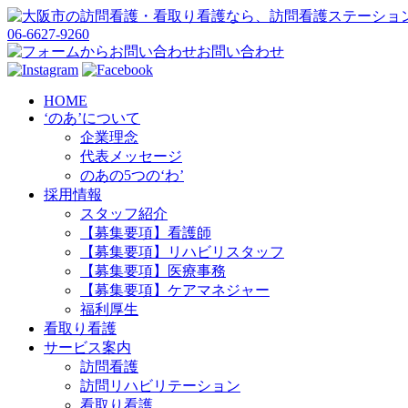
06-6627-9260
お問い合わせ
HOME
‘のあ’について
企業理念
代表メッセージ
のあの5つの‘わ’
採用情報
スタッフ紹介
【募集要項】看護師
【募集要項】リハビリスタッフ
【募集要項】医療事務
【募集要項】ケアマネジャー
福利厚生
看取り看護
サービス案内
訪問看護
訪問リハビリテーション
看取り看護