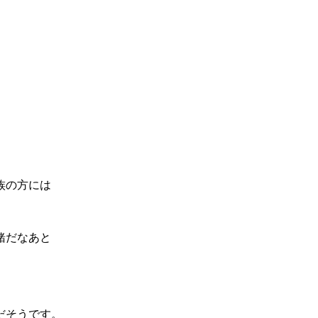
族の方には
緒だなあと
だそうです。