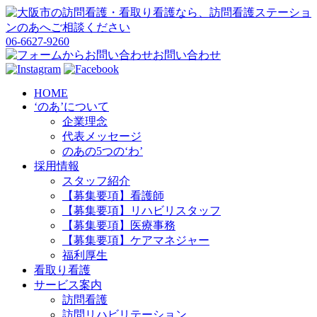
06-6627-9260
お問い合わせ
HOME
‘のあ’について
企業理念
代表メッセージ
のあの5つの‘わ’
採用情報
スタッフ紹介
【募集要項】看護師
【募集要項】リハビリスタッフ
【募集要項】医療事務
【募集要項】ケアマネジャー
福利厚生
看取り看護
サービス案内
訪問看護
訪問リハビリテーション