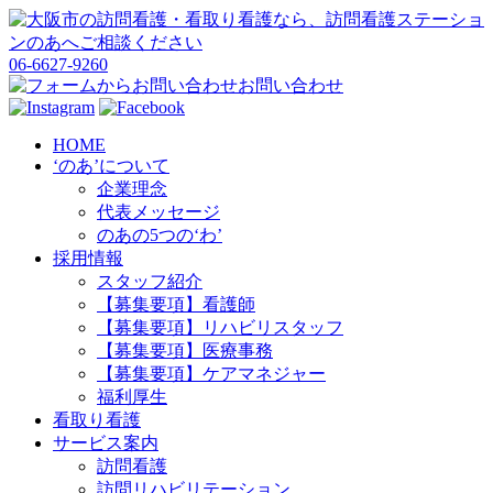
06-6627-9260
お問い合わせ
HOME
‘のあ’について
企業理念
代表メッセージ
のあの5つの‘わ’
採用情報
スタッフ紹介
【募集要項】看護師
【募集要項】リハビリスタッフ
【募集要項】医療事務
【募集要項】ケアマネジャー
福利厚生
看取り看護
サービス案内
訪問看護
訪問リハビリテーション