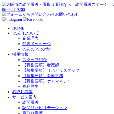
06-6627-9260
お問い合わせ
HOME
‘のあ’について
企業理念
代表メッセージ
のあの5つの‘わ’
採用情報
スタッフ紹介
【募集要項】看護師
【募集要項】リハビリスタッフ
【募集要項】医療事務
【募集要項】ケアマネジャー
福利厚生
看取り看護
サービス案内
訪問看護
訪問リハビリテーション
看取り看護