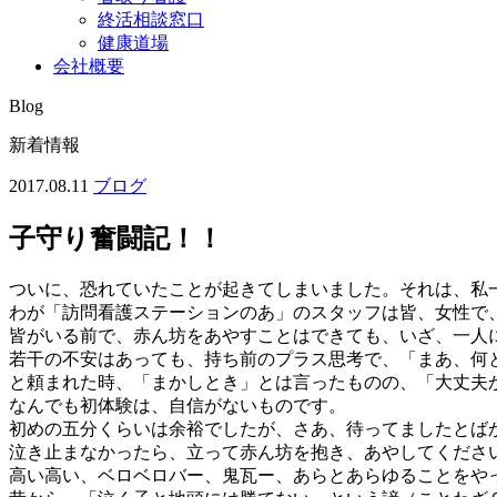
終活相談窓口
健康道場
会社概要
Blog
新着情報
2017.08.11
ブログ
子守り奮闘記！！
ついに、恐れていたことが起きてしまいました。それは、私
わが「訪問看護ステーションのあ」のスタッフは皆、女性で
皆がいる前で、赤ん坊をあやすことはできても、いざ、一人
若干の不安はあっても、持ち前のプラス思考で、「まあ、何
と頼まれた時、「まかしとき」とは言ったものの、「大丈夫
なんでも初体験は、自信がないものです。
初めの五分くらいは余裕でしたが、さあ、待ってましたとば
泣き止まなかったら、立って赤ん坊を抱き、あやしてくださ
高い高い、ベロベロバー、鬼瓦ー、あらとあらゆることをや