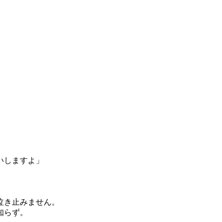
いしますよ」
泣き止みません。
知らず。