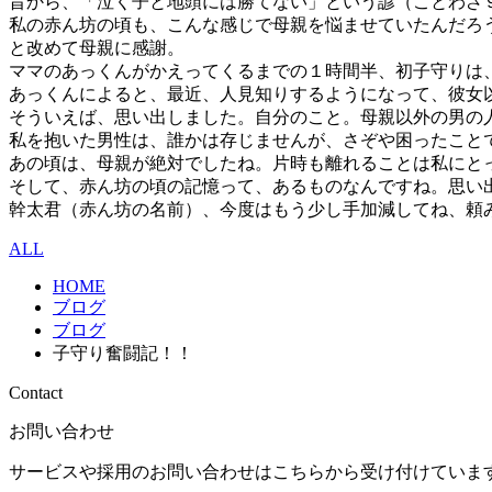
昔から、「泣く子と地頭には勝てない」という諺（ことわざ
私の赤ん坊の頃も、こんな感じで母親を悩ませていたんだろ
と改めて母親に感謝。
ママのあっくんがかえってくるまでの１時間半、初子守りは
あっくんによると、最近、人見知りするようになって、彼女
そういえば、思い出しました。自分のこと。母親以外の男の
私を抱いた男性は、誰かは存じませんが、さぞや困ったこと
あの頃は、母親が絶対でしたね。片時も離れることは私にと
そして、赤ん坊の頃の記憶って、あるものなんですね。思い
幹太君（赤ん坊の名前）、今度はもう少し手加減してね、頼
ALL
HOME
ブログ
ブログ
子守り奮闘記！！
Contact
お問い合わせ
サービスや採用のお問い合わせはこちらから受け付けていま