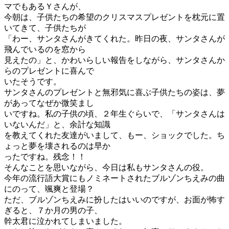
マでもあるＹさんが、
今朝は、子供たちの希望のクリスマスプレゼントを枕元に置
いてきて、子供たちが
「わー、サンタさんがきてくれた。昨日の夜、サンタさんが
飛んでいるのを窓から
見えたの」と、かわいらしい報告をしながら、サンタさんか
らのプレゼントに喜んで
いたそうです。
サンタさんのプレゼントと無邪気に喜ぶ子供たちの姿は、夢
があってなぜか微笑まし
いですね。私の子供の頃、２年生ぐらいで、「サンタさんは
いないんだ」と、余計な知識
を教えてくれた友達がいまして、もー、ショックでした。ち
ょっと夢を壊されるのは早か
ったですね。残念！！
そんなことを思いながら、今日は私もサンタさんの役。
今年の流行語大賞にもノミネートされたブルゾンちえみの曲
にのって、颯爽と登場？
ただ、ブルゾンちえみに扮したはいいのですが、お面が怖す
ぎると、７か月の男の子、
幹太君に泣かれてしまいました。