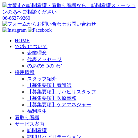
06-6627-9260
お問い合わせ
HOME
‘のあ’について
企業理念
代表メッセージ
のあの5つの‘わ’
採用情報
スタッフ紹介
【募集要項】看護師
【募集要項】リハビリスタッフ
【募集要項】医療事務
【募集要項】ケアマネジャー
福利厚生
看取り看護
サービス案内
訪問看護
訪問リハビリテーション