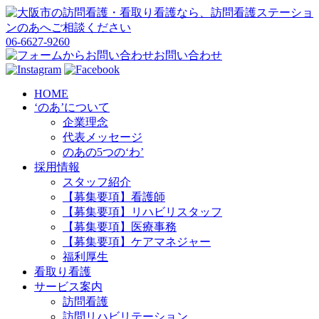
06-6627-9260
お問い合わせ
HOME
‘のあ’について
企業理念
代表メッセージ
のあの5つの‘わ’
採用情報
スタッフ紹介
【募集要項】看護師
【募集要項】リハビリスタッフ
【募集要項】医療事務
【募集要項】ケアマネジャー
福利厚生
看取り看護
サービス案内
訪問看護
訪問リハビリテーション