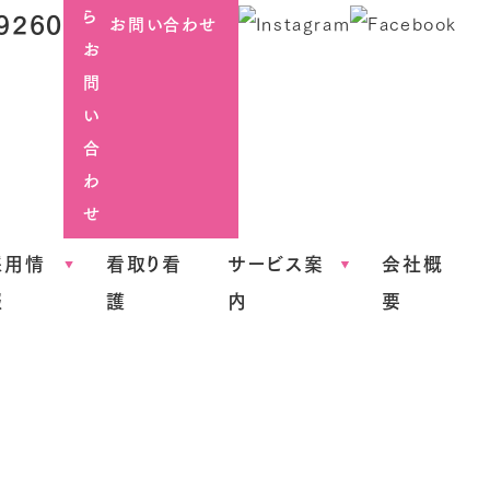
9260
お問い合わせ
採用情
看取り看
サービス案
会社概
報
護
内
要