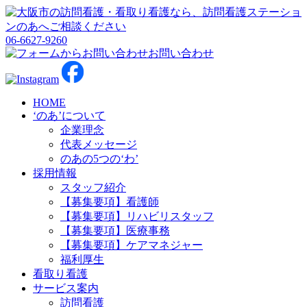
06-6627-9260
お問い合わせ
HOME
‘のあ’について
企業理念
代表メッセージ
のあの5つの‘わ’
採用情報
スタッフ紹介
【募集要項】看護師
【募集要項】リハビリスタッフ
【募集要項】医療事務
【募集要項】ケアマネジャー
福利厚生
看取り看護
サービス案内
訪問看護