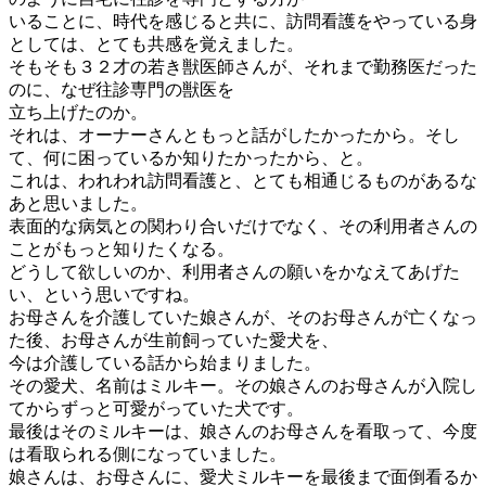
いることに、時代を感じると共に、訪問看護をやっている身
としては、とても共感を覚えました。
そもそも３２才の若き獣医師さんが、それまで勤務医だった
のに、なぜ往診専門の獣医を
立ち上げたのか。
それは、オーナーさんともっと話がしたかったから。そし
て、何に困っているか知りたかったから、と。
これは、われわれ訪問看護と、とても相通じるものがあるな
あと思いました。
表面的な病気との関わり合いだけでなく、その利用者さんの
ことがもっと知りたくなる。
どうして欲しいのか、利用者さんの願いをかなえてあげた
い、という思いですね。
お母さんを介護していた娘さんが、そのお母さんが亡くなっ
た後、お母さんが生前飼っていた愛犬を、
今は介護している話から始まりました。
その愛犬、名前はミルキー。その娘さんのお母さんが入院し
てからずっと可愛がっていた犬です。
最後はそのミルキーは、娘さんのお母さんを看取って、今度
は看取られる側になっていました。
娘さんは、お母さんに、愛犬ミルキーを最後まで面倒看るか