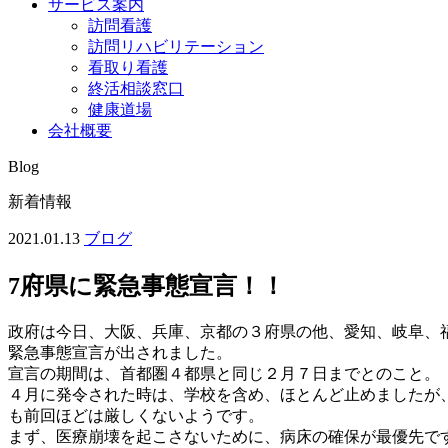
サービス案内
訪問看護
訪問リハビリテーション
看取り看護
終活相談窓口
健康道場
会社概要
Blog
新着情報
2021.01.13
ブログ
7府県に緊急事態宣言！！
政府は今日、大阪、兵庫、京都の３府県の他、愛知、岐阜、
緊急事態宣言が出されました。
宣言の期間は、首都圏４都県と同じ２月７日までとのこと。
４月に発令された時は、学校を含め、ほとんど止めましたが
も前回ほどは厳しくないようです。
まず、医療崩壊を起こさないために、病床の確保が最優先で