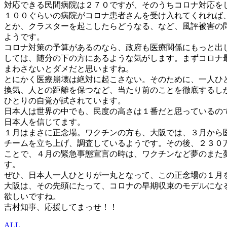
対応できる民間病院は２７０ですが、そのうちコロナ対応を
１００ぐらいの病院がコロナ患者さんを受け入れてくれれば
とか、クラスターを起こしたらどうなる、など、風評被害の
ようです。
コロナ対策の予算があるのなら、政府も医療関係にもっと出
しては、随分の下の方にあるような気がします。まずコロナ
まわさないとダメだと思いますね。
とにかく医療崩壊は絶対に起こさない。そのために、一人ひ
換気、人との距離を保つなど、当たり前のことを徹底するし
ひとりの自覚が試されています。
日本人は世界の中でも、民度の高さは１番だと思っているの
日本人を信じてます。
１月はまさに正念場。ワクチンの方も、大阪では、３月から
チームを立ち上げ、調査しているようです。その後、２３０
ことで、４月の緊急事態宣言の時は、ワクチンなど夢のまた
す。
ぜひ、日本人一人ひとりが一丸となって、この正念場の１月
大阪は、その先頭にたって、コロナの早期収束のモデルにな
欲しいですね。
吉村知事、応援してまっせ！！
ALL