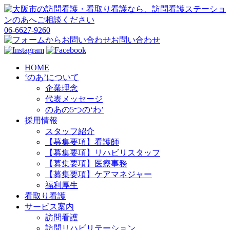
06-6627-9260
お問い合わせ
HOME
‘のあ’について
企業理念
代表メッセージ
のあの5つの‘わ’
採用情報
スタッフ紹介
【募集要項】看護師
【募集要項】リハビリスタッフ
【募集要項】医療事務
【募集要項】ケアマネジャー
福利厚生
看取り看護
サービス案内
訪問看護
訪問リハビリテーション