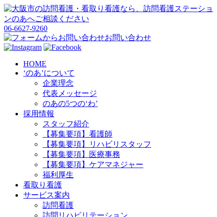
06-6627-9260
お問い合わせ
HOME
‘のあ’について
企業理念
代表メッセージ
のあの5つの‘わ’
採用情報
スタッフ紹介
【募集要項】看護師
【募集要項】リハビリスタッフ
【募集要項】医療事務
【募集要項】ケアマネジャー
福利厚生
看取り看護
サービス案内
訪問看護
訪問リハビリテーション