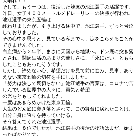
天晴れ！！
そして、もう一つは、復活した競泳の池江選手の活躍です。
昨日、女子４００メートルメドレーリレーの決勝が行われ、
池江選手の東京五輪は
終わりましたが、引き上げる途中で、池江選手、ずっと号泣
しておりました。
その心中を思うと、見ている私までも、涙をこらえることが
できませんでした。
白血病から２年半、まさに天国から地獄へ。ドン底に突き落
とされ、闘病生活のあまりの苦しさに、「死にたい」ともら
したこともあったそうです。
しかし、諦めない心、希望だけを見て前に進み、見事、あり
えない東京五輪の切符を手にしました。
「努力は決して裏切らない」池江選手の言葉は、コロナで苦
しんでいる世界中の人々に、勇気と希望
の光をともしてくれました。
一度はあきらめかけた東京五輪。
人生のどん底に突き落とされて、この舞台に戻れたことは、
自分自身に誇りを持っていける。
そう答えてくれた池江選手。
結果は、８位でしたが、池江選手の復活の物語はまだ、始ま
ったばかりです。