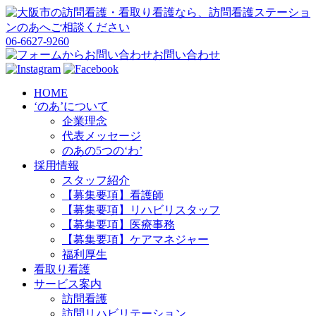
06-6627-9260
お問い合わせ
HOME
‘のあ’について
企業理念
代表メッセージ
のあの5つの‘わ’
採用情報
スタッフ紹介
【募集要項】看護師
【募集要項】リハビリスタッフ
【募集要項】医療事務
【募集要項】ケアマネジャー
福利厚生
看取り看護
サービス案内
訪問看護
訪問リハビリテーション