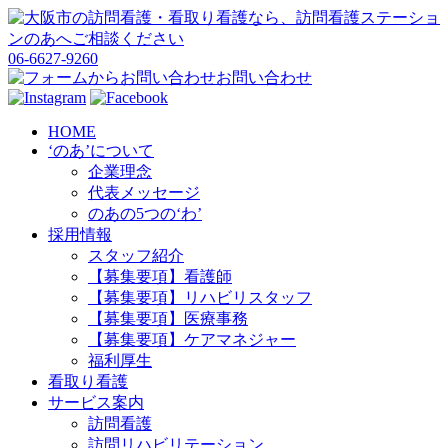
06-6627-9260
お問い合わせ
HOME
‘のあ’について
企業理念
代表メッセージ
のあの5つの‘わ’
採用情報
スタッフ紹介
【募集要項】看護師
【募集要項】リハビリスタッフ
【募集要項】医療事務
【募集要項】ケアマネジャー
福利厚生
看取り看護
サービス案内
訪問看護
訪問リハビリテーション