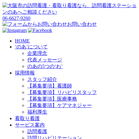
06-6627-9260
お問い合わせ
HOME
‘のあ’について
企業理念
代表メッセージ
のあの5つの‘わ’
採用情報
スタッフ紹介
【募集要項】看護師
【募集要項】リハビリスタッフ
【募集要項】医療事務
【募集要項】ケアマネジャー
福利厚生
看取り看護
サービス案内
訪問看護
訪問リハビリテーション