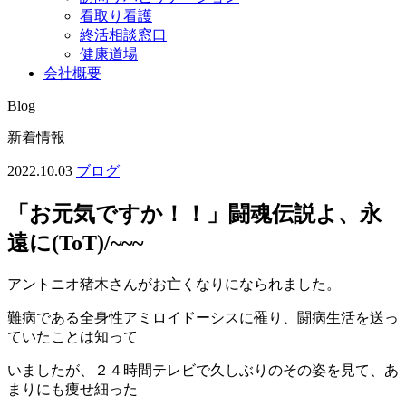
看取り看護
終活相談窓口
健康道場
会社概要
Blog
新着情報
2022.10.03
ブログ
「お元気ですか！！」闘魂伝説よ、永
遠に(ToT)/~~~
アントニオ猪木さんがお亡くなりになられました。
難病である全身性アミロイドーシスに罹り、闘病生活を送っ
ていたことは知って
いましたが、２４時間テレビで久しぶりのその姿を見て、あ
まりにも痩せ細った