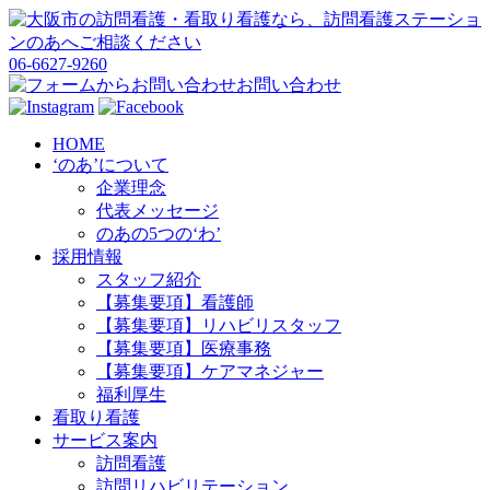
06-6627-9260
お問い合わせ
HOME
‘のあ’について
企業理念
代表メッセージ
のあの5つの‘わ’
採用情報
スタッフ紹介
【募集要項】看護師
【募集要項】リハビリスタッフ
【募集要項】医療事務
【募集要項】ケアマネジャー
福利厚生
看取り看護
サービス案内
訪問看護
訪問リハビリテーション