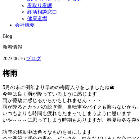
看取り看護
終活相談窓口
健康道場
会社概要
Blog
新着情報
2023.06.16
ブログ
梅雨
5月の末に例年より早めの梅雨入りをしましたね🐌

今年は良く雨が降っているように感じます

雨が億劫に感じるからかもしれません・・・

雨が降るとカッパの脱ぎ着、自転車やバイクも擦らないかちょ
いつもよりも時間も疲れもたまってしまうように思います

いや～～～に思ってしまう時期もありますが、春夏秋冬を存分
訪問の移動中は色々なものを目にします

今の季節は紫色や青色、ピンク色、白色などいろんな色のアジ