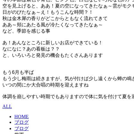
空を見上げると、ああ！夏の空になってきたなぁ～雲がモクモ
日がのびたなぁ～え！もうこんな時間？！

秋は金木犀の香りがどこからともなく流れてきて

ああ～頬にあたる風が冷たくなってきたなぁ～

など、季節を感じる事

あ！あんなところに新しいお店ができている！

なになに？あの看板は？？

と、いろいろと発見の機会もたくさんあります

もう6月も半ば

もう少し梅雨は続きますが、気が付けば少し遠くから蝉の鳴き
いつの間にか大合唱の時期を迎えますね

体調を崩しやすい時期でもありますので体に気を付けて夏を
ALL
HOME
ブログ
ブログ