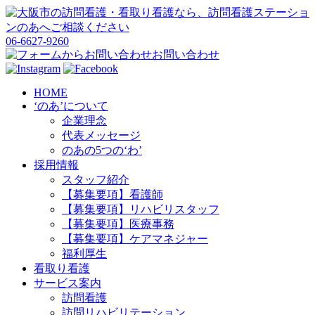
06-6627-9260
お問い合わせ
HOME
‘のあ’について
企業理念
代表メッセージ
のあの5つの‘わ’
採用情報
スタッフ紹介
【募集要項】看護師
【募集要項】リハビリスタッフ
【募集要項】医療事務
【募集要項】ケアマネジャー
福利厚生
看取り看護
サービス案内
訪問看護
訪問リハビリテーション