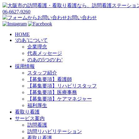
06-6627-9260
お問い合わせ
HOME
‘のあ’について
企業理念
代表メッセージ
のあの5つの‘わ’
採用情報
スタッフ紹介
【募集要項】看護師
【募集要項】リハビリスタッフ
【募集要項】医療事務
【募集要項】ケアマネジャー
福利厚生
看取り看護
サービス案内
訪問看護
訪問リハビリテーション
看取り看護