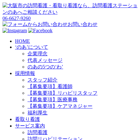
06-6627-9260
お問い合わせ
HOME
‘のあ’について
企業理念
代表メッセージ
のあの5つの‘わ’
採用情報
スタッフ紹介
【募集要項】看護師
【募集要項】リハビリスタッフ
【募集要項】医療事務
【募集要項】ケアマネジャー
福利厚生
看取り看護
サービス案内
訪問看護
訪問リハビリテーション