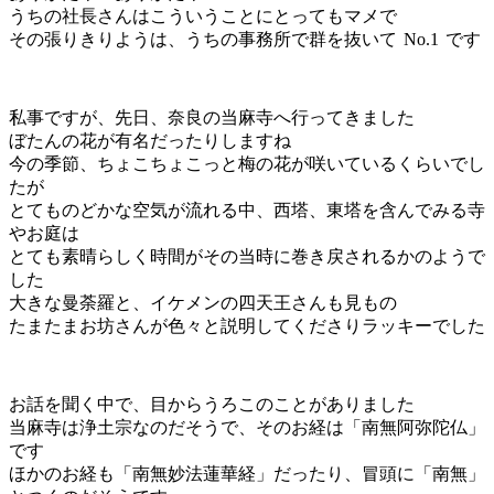
うちの社長さんはこういうことにとってもマメで
その張りきりようは、うちの事務所で群を抜いて
No.1
です
私事ですが、先日、奈良の当麻寺へ行ってきました
ぼたんの花が有名だったりしますね
今の季節、ちょこちょこっと梅の花が咲いているくらいでし
たが
とてものどかな空気が流れる中、西塔、東塔を含んでみる寺
やお庭は
とても素晴らしく時間がその当時に巻き戻されるかのようで
した
大きな曼荼羅と、イケメンの四天王さんも見もの
たまたまお坊さんが色々と説明してくださりラッキーでした
お話を聞く中で、目からうろこのことがありました
当麻寺は浄土宗なのだそうで、そのお経は「南無阿弥陀仏」
です
ほかのお経も「南無妙法蓮華経」だったり、冒頭に「南無」