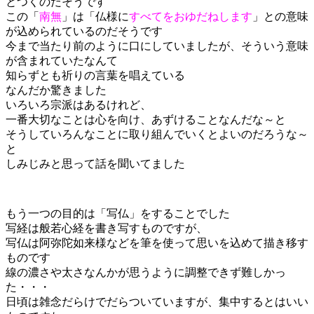
とつくのだそうです
この「
南無
」は「仏様に
すべてをおゆだねします
」との意味
が込められているのだそうです
今まで当たり前のように口にしていましたが、そういう意味
が含まれていたなんて
知らずとも祈りの言葉を唱えている
なんだか驚きました
いろいろ宗派はあるけれど、
一番大切なことは心を向け、あずけることなんだな～と
そうしていろんなことに取り組んでいくとよいのだろうな～
と
しみじみと思って話を聞いてました
もう一つの目的は「写仏」をすることでした
写経は般若心経を書き写すものですが、
写仏は阿弥陀如来様などを筆を使って思いを込めて描き移す
ものです
線の濃さや太さなんかが思うように調整できず難しかっ
た・・・
日頃は雑念だらけでだらついていますが、集中するとはいい